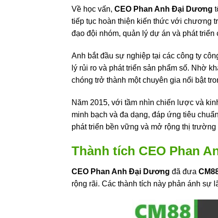
Về học vấn,
CEO Phan Anh Đại Dương
t
tiếp tục hoàn thiện kiến thức với chương 
đạo đội nhóm, quản lý dự án và phát triển
Anh bắt đầu sự nghiệp tại các công ty công
lý rủi ro và phát triển sản phẩm số. Nhờ 
chóng trở thành một chuyên gia nổi bật trong
Năm 2015, với tầm nhìn chiến lược và kin
minh bạch và đa dạng, đáp ứng tiêu chuẩn 
phát triển bền vững và mở rộng thị trườn
Thành tích CEO Phan A
CEO Phan Anh Đại Dương
đã đưa
CM8
rộng rãi. Các thành tích này phản ánh sự lã