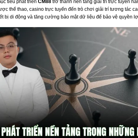
c tiêu phát triển
CM88
trở thành nền tảng giải trí trực tuyến
ợc thể thao, casino trực tuyến đến trò chơi giải trí tương tác c
iết bị di động và tăng cường bảo mật dữ liệu để bảo vệ quyền lợ