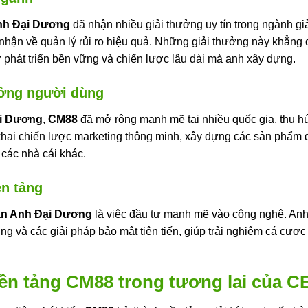
nh Đại Dương
đã nhận nhiều giải thưởng uy tín trong ngành giả
nhận về quản lý rủi ro hiệu quả. Những giải thưởng này khẳng 
ự phát triển bền vững và chiến lược lâu dài mà anh xây dựng.
ưởng người dùng
i Dương
,
CM88
đã mở rộng mạnh mẽ tại nhiều quốc gia, thu h
khai chiến lược marketing thông minh, xây dựng các sản phẩm đ
 các nhà cái khác.
ền tảng
n Anh Đại Dương
là việc đầu tư mạnh mẽ vào công nghệ. Anh l
dùng và các giải pháp bảo mật tiên tiến, giúp trải nghiệm cá cượ
nền tảng CM88 trong tương lai của C