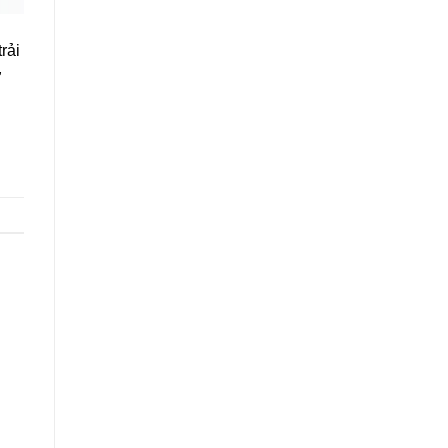
rải
ơ