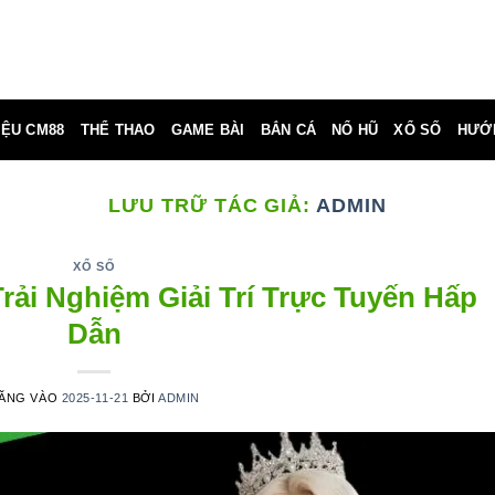
IỆU CM88
THỂ THAO
GAME BÀI
BẮN CÁ
NỔ HŨ
XỔ SỐ
HƯỚ
LƯU TRỮ TÁC GIẢ:
ADMIN
XỔ SỐ
rải Nghiệm Giải Trí Trực Tuyến Hấp
Dẫn
ĂNG VÀO
2025-11-21
BỞI
ADMIN