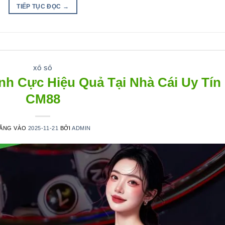
TIẾP TỤC ĐỌC
→
XỔ SỐ
h Cực Hiệu Quả Tại Nhà Cái Uy Tín
CM88
ĂNG VÀO
2025-11-21
BỞI
ADMIN