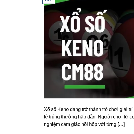
Xổ số Keno đang trở thành trò chơi giải tr
lệ trúng thưởng hấp dẫn. Người chơi từ cơ
nghiệm cảm giác hồi hộp với từng […]