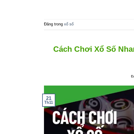
Đăng trong
xổ số
Cách Chơi Xổ Số Nhan
Đ
21
Th11