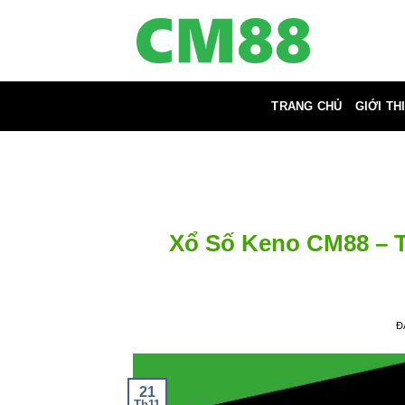
Bỏ
qua
nội
dung
TRANG CHỦ
GIỚI TH
Xổ Số Keno CM88 – T
Đ
21
Th11